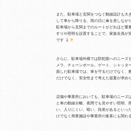
また、駐車場と玄関をつなぐ動線設計も大
して車から降りる、雨の日に傘を差しなが
駐車場から玄関までのルートがどれほど重
すりや照明を設置することで、家族全員が
です
さらに、駐車場外構では防犯面へのニーズ
メラ、チェーンポール、ゲート、シャッタ
面した駐車場では、車を守るだけでなく、
だけでなく、安全性まで考えた提案が求め
店舗や事業所においても、駐車場のニーズ
と車の動線分離、夜間でも見やすい照明、
い、入りにくい、暗い、段差があるといっ
けでなく商業施設や事業所の集客にも関わ