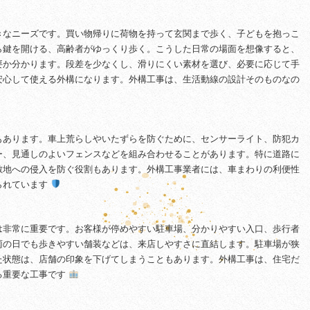
きなニーズです。買い物帰りに荷物を持って玄関まで歩く、子どもを抱っこ
ら鍵を開ける、高齢者がゆっくり歩く。こうした日常の場面を想像すると、
要か分かります。段差を少なくし、滑りにくい素材を選び、必要に応じて手
安心して使える外構になります。外構工事は、生活動線の設計そのものなの
もあります。車上荒らしやいたずらを防ぐために、センサーライト、防犯カ
ー、見通しのよいフェンスなどを組み合わせることがあります。特に道路に
敷地への侵入を防ぐ役割もあります。外構工事業者には、車まわりの利便性
られています
は非常に重要です。お客様が停めやすい駐車場、分かりやすい入口、歩行者
雨の日でも歩きやすい舗装などは、来店しやすさに直結します。駐車場が狭
た状態は、店舗の印象を下げてしまうこともあります。外構工事は、住宅だ
る重要な工事です