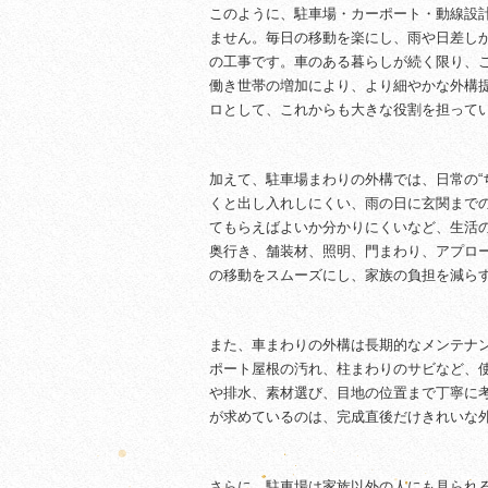
このように、駐車場・カーポート・動線設
ません。毎日の移動を楽にし、雨や日差し
の工事です。車のある暮らしが続く限り、
働き世帯の増加により、より細やかな外構
ロとして、これからも大きな役割を担って
加えて、駐車場まわりの外構では、日常の“
くと出し入れしにくい、雨の日に玄関まで
てもらえばよいか分かりにくいなど、生活
奥行き、舗装材、照明、門まわり、アプロ
の移動をスムーズにし、家族の負担を減ら
また、車まわりの外構は長期的なメンテナ
ポート屋根の汚れ、柱まわりのサビなど、
や排水、素材選び、目地の位置まで丁寧に
が求めているのは、完成直後だけきれいな
さらに、駐車場は家族以外の人にも見られ