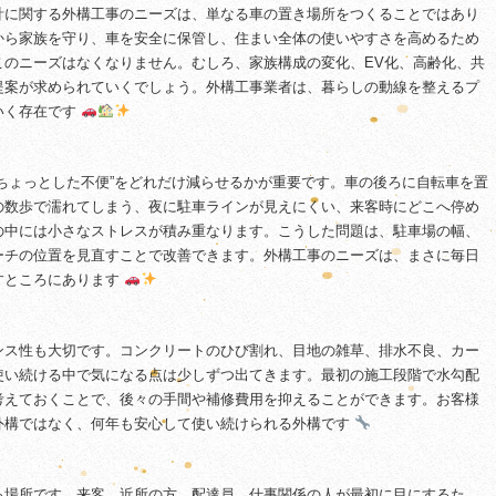
計に関する外構工事のニーズは、単なる車の置き場所をつくることではあり
から家族を守り、車を安全に保管し、住まい全体の使いやすさを高めるため
このニーズはなくなりません。むしろ、家族構成の変化、EV化、高齢化、共
提案が求められていくでしょう。外構工事業者は、暮らしの動線を整えるプ
いく存在です
ちょっとした不便”をどれだけ減らせるかが重要です。車の後ろに自転車を置
の数歩で濡れてしまう、夜に駐車ラインが見えにくい、来客時にどこへ停め
の中には小さなストレスが積み重なります。こうした問題は、駐車場の幅、
ーチの位置を見直すことで改善できます。外構工事のニーズは、まさに毎日
すところにあります
ンス性も大切です。コンクリートのひび割れ、目地の雑草、排水不良、カー
使い続ける中で気になる点は少しずつ出てきます。最初の施工段階で水勾配
考えておくことで、後々の手間や補修費用を抑えることができます。お客様
外構ではなく、何年も安心して使い続けられる外構です
る場所です。来客、近所の方、配達員、仕事関係の人が最初に目にするた