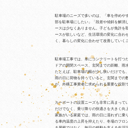
駐車場のニーズで多いのは、「車を停めや
部を駐車場にしたい」「段差や傾斜を解消
ースは少なくありません。子どもが免許を
ースが欲しいなど、生活環境の変化に合わ
く、暮らしの変化に合わせて改善していく
駐車場工事では、単にコンクリートを打つ
ドアの開閉スペース、玄関までの距離、雨
たとえば、駐車場の幅が少し狭いだけでも
雨の日に荷物を持っていると、玄関までの
が、外構工事業者に求められる重要な役割
カーポートの設置ニーズも非常に高まって
だけでなく、乗り降りの快適さを大きく向
家族がいる家庭では、雨の日に濡れずに乗
る車内温度の上昇を抑えたり、冬場のフロ
る屋根ではなく、毎日の移動を支える生活