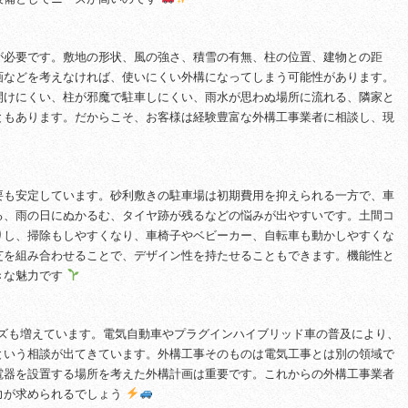
が必要です。敷地の形状、風の強さ、積雪の有無、柱の位置、建物との距
画などを考えなければ、使いにくい外構になってしまう可能性があります。
開けにくい、柱が邪魔で駐車しにくい、雨水が思わぬ場所に流れる、隣家と
ともあります。だからこそ、お客様は経験豊富な外構工事業者に相談し、現
要も安定しています。砂利敷きの駐車場は初期費用を抑えられる一方で、車
る、雨の日にぬかるむ、タイヤ跡が残るなどの悩みが出やすいです。土間コ
りし、掃除もしやすくなり、車椅子やベビーカー、自転車も動かしやすくな
芝を組み合わせることで、デザイン性を持たせることもできます。機能性と
きな魅力です
ーズも増えています。電気自動車やプラグインハイブリッド車の普及により、
という相談が出てきています。外構工事そのものは電気工事とは別の領域で
電器を設置する場所を考えた外構計画は重要です。これからの外構工事業者
力が求められるでしょう