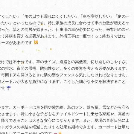
すくしたい」「雨の日でも濡れにくくしたい」「車を増やしたい」「庭の一
したい」といったものです。特に家族の成長に合わせて車の台数が増えるケ
取った、親との同居が始まった、仕事用の車が必要になった、来客用のスペ
せて外構も変える必要があります。外構工事は一度つくって終わりではな
ニーズがあるのです
だけでは不十分です。車のサイズ、道路との高低差、切り返しのしやすさ、
水の排水、夜間の照明、防犯性など、多くの要素を考える必要があります。
、毎回ドアを開けるときに隣の壁やフェンスを気にしなければなりません。
数メートルが大きな負担になります。こうした細かな不便を解決すること
です
います。カーポートは車を雨や紫外線、鳥のフン、落ち葉、雪などから守る
上させます。特に小さな子どもをチャイルドシートに乗せる家庭や、高齢の
り降りできることは大きな安心につながります。また、夏場の直射日光によ
ントガラスの凍結を軽減したりする効果も期待できます。カーポートは単な
設備としてニーズが高いのです