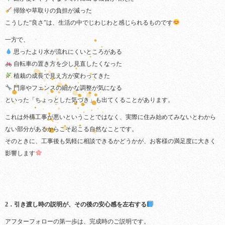
掃除や草取りの負担が減った
こうした“良さ”は、生活の中でじわじわと感じられるものです
一方で、
思ったより水が流れにくいところがある
自転車の置き方を少し見直したくなった
植栽の成長で見え方が変わってきた
門扉やフェンスの細かな調整が気になる
といった「ちょっとした気づき」も出てくることがあります。
これは外構工事が悪いということではなく、実際に住み始めてみないとわから
ない部分があるからこそ起こる自然なことです。
そのときに、工事後も気軽に相談できるかどうかが、お客様の満足度に大きく
影響します
2．引き渡し時の説明が、その後の安心感を左右する
アフターフォローの第一歩は、完成時のご説明です。