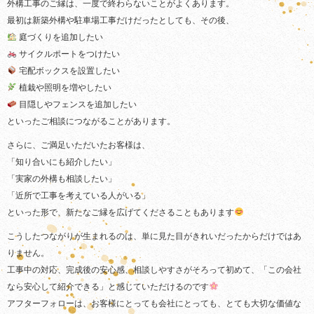
外構工事のご縁は、一度で終わらないことがよくあります。
最初は新築外構や駐車場工事だけだったとしても、その後、
庭づくりを追加したい
サイクルポートをつけたい
宅配ボックスを設置したい
植栽や照明を増やしたい
目隠しやフェンスを追加したい
といったご相談につながることがあります。
さらに、ご満足いただいたお客様は、
「知り合いにも紹介したい」
「実家の外構も相談したい」
「近所で工事を考えている人がいる」
といった形で、新たなご縁を広げてくださることもあります
こうしたつながりが生まれるのは、単に見た目がきれいだったからだけではあ
りません。
工事中の対応、完成後の安心感、相談しやすさがそろって初めて、「この会社
なら安心して紹介できる」と感じていただけるのです
アフターフォローは、お客様にとっても会社にとっても、とても大切な価値な