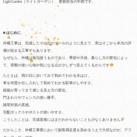
Light Garden（ライトガーデン）、更新担当の中西です。
■ はじめに
外構工事は、完成したその日がゴールのように見えて、実はそこから本当の評
価が始まる工事でもあります。
なぜなら、外構は毎日使うものであり、季節や天候、暮らし方の変化によっ
て、実際の使い心地や気になる点が少しずつ見えてくるからです
たとえば、雨の日に歩いてみて初めてわかる水はけ。
車を何度か出し入れして初めてわかる駐車のしやすさ。
植栽が育ってきて感じる見え方の変化。
門まわりやフェンスの使い勝手。
雑草対策の実感。
宅配ボックスやポストの使いやすさ。
こうしたことは、完成直後にはまだわからないことも少なくありません
だからこそ、外構工事業において顧客満足度を高めるうえで大切なのが、アフ