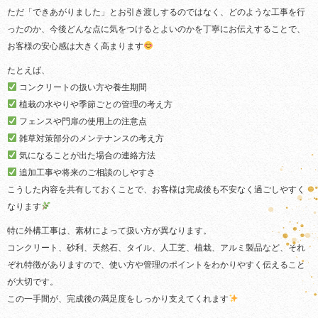
ただ「できあがりました」とお引き渡しするのではなく、どのような工事を行
ったのか、今後どんな点に気をつけるとよいのかを丁寧にお伝えすることで、
お客様の安心感は大きく高まります
たとえば、
コンクリートの扱い方や養生期間
植栽の水やりや季節ごとの管理の考え方
フェンスや門扉の使用上の注意点
雑草対策部分のメンテナンスの考え方
気になることが出た場合の連絡方法
追加工事や将来のご相談のしやすさ
こうした内容を共有しておくことで、お客様は完成後も不安なく過ごしやすく
なります
特に外構工事は、素材によって扱い方が異なります。
コンクリート、砂利、天然石、タイル、人工芝、植栽、アルミ製品など、それ
ぞれ特徴がありますので、使い方や管理のポイントをわかりやすく伝えること
が大切です。
この一手間が、完成後の満足度をしっかり支えてくれます