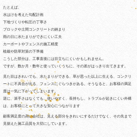
たとえば、
水はけを考えた勾配計画
下地づくりや転圧の丁寧さ
ブロックや土間コンクリートの納まり
雨の日に水たまりができにくい工夫
カーポートやフェンスの施工精度
植栽や防草対策の下準備
こうした部分は、工事直後には目立ちにくいかもしれません。
ですが、数か月・数年と使っていくうちに、その差がはっきり出てきます。
見た目はきれいでも、水たまりができる、草が思った以上に生える、コンクリ
ートに不具合が出る、フェンスにぐらつきがある。そうなると、お客様の満足
度は一気に下がってしまいます。
逆に、派手さはなくても、使いやすく、長持ちし、トラブルが起きにくい外構
は、お客様にとって大きな安心につながります
顧客満足度の高い会社は、見える部分をきれいにするだけでなく、その先まで
見据えた施工品質を大切にしています。