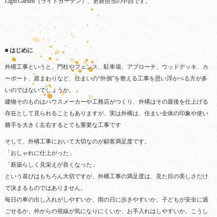
Light Garden（ライトガーデン）、更新担当の中西です。
■ はじめに
外構工事というと、門柱やフェンス、駐車場、アプローチ、ウッドデッキ、カ
ーポート、庭まわりなど、住まいの“外側”を整える工事を思い浮かべる方が多
いのではないでしょうか。
建物そのものはハウスメーカーや工務店がつくり、外構はその最後を仕上げる
存在として見られることもありますが、実は外構は、住まい全体の印象や使い
勝手を大きく左右するとても重要な工事です
そして、外構工事において大切なのが顧客満足度です。
「おしゃれに仕上がった」
「新築らしく見栄えが良くなった」
という喜びはもちろん大切ですが、外構工事の満足度は、見た目の美しさだけ
で決まるものではありません。
毎日の車の出し入れがしやすいか、雨の日に歩きやすいか、子どもが安全に過
ごせるか、外からの視線が気になりにくいか、お手入れはしやすいか。こうし