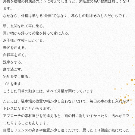
外構を建物の付属品のように考えてしまうと、満足度の高い提案は難しくなり
ます。
なぜなら、外構は単なる“外側”ではなく、暮らしの動線そのものだからです。
朝、玄関を出て車に乗る。
買い物から帰って荷物を持って家に入る。
お子様が学校へ出かける。
来客を迎える。
自転車を置く。
洗車をする。
庭で過ごす。
宅配を受け取る。
ゴミを出す。
こうした日常の動きには、すべて外構が関わっています
たとえば、駐車場の位置や幅が少し合わないだけで、毎日の車の出し入れがス
トレスになることがあります。
アプローチの素材選びを間違えると、雨の日に滑りやすかったり、汚れが目立
ったりすることもあります。
目隠しフェンスの高さや位置が少し違うだけで、思ったより視線が気になった