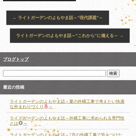
←
ライトガーデンのよもやま話～“現代課題”～
ライトガーデンのよもやま話～“これから”に備える～
→
ブログトップ
最近の投稿
ライトガーデンのよもやま話～夏の外構工事で考えたい快適
な外まわりづくり
～
ライトガーデンのよもやま話～外構工事に求められる専門性
とは
～
ライトガーデンのよもやま話～7月の外構工事で気をつけた