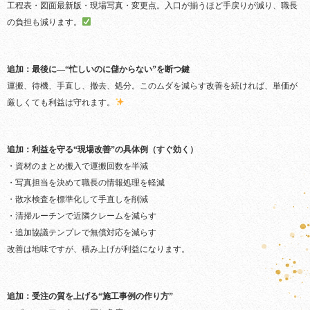
工程表・図面最新版・現場写真・変更点。入口が揃うほど手戻りが減り、職長
の負担も減ります。
追加：最後に—“忙しいのに儲からない”を断つ鍵
運搬、待機、手直し、撤去、処分。このムダを減らす改善を続ければ、単価が
厳しくても利益は守れます。
追加：利益を守る“現場改善”の具体例（すぐ効く）
・資材のまとめ搬入で運搬回数を半減
・写真担当を決めて職長の情報処理を軽減
・散水検査を標準化して手直しを削減
・清掃ルーチンで近隣クレームを減らす
・追加協議テンプレで無償対応を減らす
改善は地味ですが、積み上げが利益になります。
追加：受注の質を上げる“施工事例の作り方”