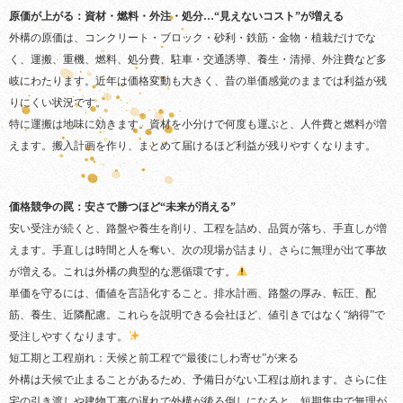
原価が上がる：資材・燃料・外注・処分…“見えないコスト”が増える
外構の原価は、コンクリート・ブロック・砂利・鉄筋・金物・植栽だけでな
く、運搬、重機、燃料、処分費、駐車・交通誘導、養生・清掃、外注費など多
岐にわたります。近年は価格変動も大きく、昔の単価感覚のままでは利益が残
りにくい状況です。
特に運搬は地味に効きます。資材を小分けで何度も運ぶと、人件費と燃料が増
えます。搬入計画を作り、まとめて届けるほど利益が残りやすくなります。
価格競争の罠：安さで勝つほど“未来が消える”
安い受注が続くと、路盤や養生を削り、工程を詰め、品質が落ち、手直しが増
えます。手直しは時間と人を奪い、次の現場が詰まり、さらに無理が出て事故
が増える。これは外構の典型的な悪循環です。
単価を守るには、価値を言語化すること。排水計画、路盤の厚み、転圧、配
筋、養生、近隣配慮。これらを説明できる会社ほど、値引きではなく“納得”で
受注しやすくなります。
短工期と工程崩れ：天候と前工程で“最後にしわ寄せ”が来る
外構は天候で止まることがあるため、予備日がない工程は崩れます。さらに住
宅の引き渡しや建物工事の遅れで外構が後ろ倒しになると、短期集中で無理が