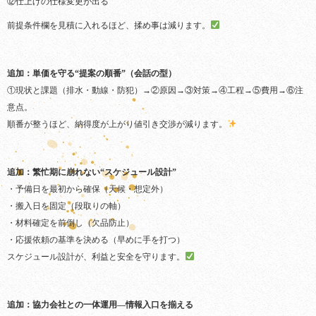
⑫仕上げの仕様変更が出る
前提条件欄を見積に入れるほど、揉め事は減ります。
追加：単価を守る“提案の順番”（会話の型）
①現状と課題（排水・動線・防犯）→②原因→③対策→④工程→⑤費用→⑥注
意点。
順番が整うほど、納得度が上がり値引き交渉が減ります。
追加：繁忙期に崩れない“スケジュール設計”
・予備日を最初から確保（天候・想定外）
・搬入日を固定（段取りの軸）
・材料確定を前倒し（欠品防止）
・応援依頼の基準を決める（早めに手を打つ）
スケジュール設計が、利益と安全を守ります。
追加：協力会社との一体運用—情報入口を揃える