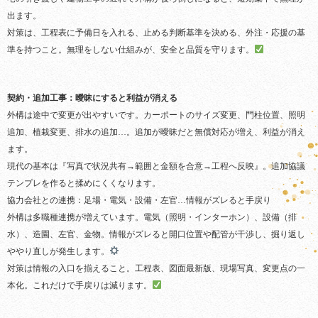
出ます。
対策は、工程表に予備日を入れる、止める判断基準を決める、外注・応援の基
準を持つこと。無理をしない仕組みが、安全と品質を守ります。
契約・追加工事：曖昧にすると利益が消える
外構は途中で変更が出やすいです。カーポートのサイズ変更、門柱位置、照明
追加、植栽変更、排水の追加…。追加が曖昧だと無償対応が増え、利益が消え
ます。
現代の基本は『写真で状況共有→範囲と金額を合意→工程へ反映』。追加協議
テンプレを作ると揉めにくくなります。
協力会社との連携：足場・電気・設備・左官…情報がズレると手戻り
外構は多職種連携が増えています。電気（照明・インターホン）、設備（排
水）、造園、左官、金物。情報がズレると開口位置や配管が干渉し、掘り返し
ややり直しが発生します。
対策は情報の入口を揃えること。工程表、図面最新版、現場写真、変更点の一
本化。これだけで手戻りは減ります。