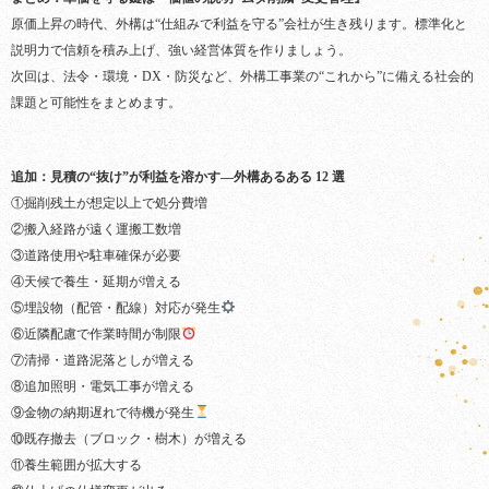
原価上昇の時代、外構は“仕組みで利益を守る”会社が生き残ります。標準化と
説明力で信頼を積み上げ、強い経営体質を作りましょう。
次回は、法令・環境・DX・防災など、外構工事業の“これから”に備える社会的
課題と可能性をまとめます。
追加：見積の“抜け”が利益を溶かす—外構あるある 12 選
①掘削残土が想定以上で処分費増
②搬入経路が遠く運搬工数増
③道路使用や駐車確保が必要
④天候で養生・延期が増える
⑤埋設物（配管・配線）対応が発生
⑥近隣配慮で作業時間が制限
⑦清掃・道路泥落としが増える
⑧追加照明・電気工事が増える
⑨金物の納期遅れで待機が発生
⑩既存撤去（ブロック・樹木）が増える
⑪養生範囲が拡大する