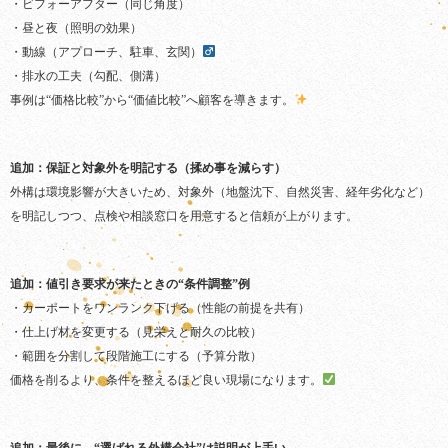
・ビフォーアフター（同じ角度）
・昼と夜（照明の効果）
・動線（アプローチ、駐車、玄関）‍
・排水の工夫（勾配、側溝）
事例は“価格比較”から“価値比較”へ顧客を導きます。
追加：保証と対象外を明記する（揉め事を減らす）
外構は環境影響が大きいため、対象外（地盤沈下、自然災害、経年劣化など）
を明記しつつ、点検や相談窓口を用意すると信頼が上がります。
追加：値引き要求が来たときの“条件調整”例
・カーポートをワンランク下げる（性能の前提を共有）
・仕上げ材を変更する（見栄えと耐久の比較）
・範囲を分割して段階施工にする（予算分散）
価格を削るより、条件を整えるほど良い現場になります。