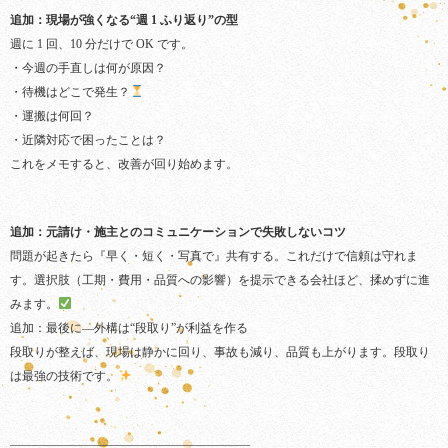
追加：現場が強くなる“週 1 ふり返り”の型
週に 1 回、10 分だけで OK です。
・今週の手直しは何が原因？
・待機はどこで発生？
・運搬は何回？
・近隣対応で困ったことは？
これをメモすると、改善が回り始めます。
追加：元請け・施主とのコミュニケーションで失敗しないコツ
問題が起きたら『早く・短く・写真で』共有する。これだけで信頼は守れま
す。選択肢（工期・費用・品質への影響）を提示できる会社ほど、揉めずに進
みます。
追加：最後に—外構は“段取り”が利益を作る
段取りが整えば、現場は静かに回り、事故も減り、品質も上がります。段取り
は最強の技術です。
――――――――――――――――――――