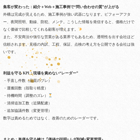
集客が変わった：紹介＋Web＋施工事例で“問い合わせの質”が上がる
外構は完成が見えるため、施工事例が強い武器になります。ビフォーアフタ
ー、夜間照明、動線、防犯、メンテ。こうした情報を発信すると、価格だけで
なく価値で比較してくれる顧客が増えます。
また、不安商法や強引な営業がある業界でもあるため、透明性を出す会社ほど
信頼されます。見積の内訳、工程、保証、点検の考え方を公開できる会社は強
いです。
利益を守る KPI：現場を責めない“レーダー”
・手直し件数（品質のブレ）
・運搬回数（段取り精度）
・待機時間（調整のズレ）
・清掃追加工数（近隣配慮）
・追加協議件数（変更管理）
数字は責めるためではなく、改善のためのレーダーです。
まとめ：単価を守る鍵は『価値の説明×ムダ削減×変更管理』