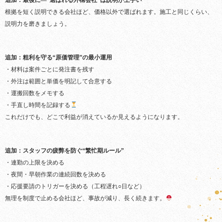
追加：最後に—“選ばれる外構会社”は説明が上手い
根拠を短く説明できる会社ほど、価格以外で選ばれます。施工と同じくらい、
説明力を磨きましょう。
追加：粗利を守る“原価管理”の最小運用
・材料は案件ごとに発注書を残す
・外注は範囲と単価を明記して合意する
・運搬回数をメモする
・手直し時間を記録する
これだけでも、どこで利益が消えているか見えるようになります。
追加：スタッフの疲弊を防ぐ“繁忙期ルール”
・連勤の上限を決める
・夜間・早朝作業の連続回数を決める
・応援要請のトリガーを決める（工程遅れ○日など）
無理を制度で止める会社ほど、事故が減り、長く続きます。