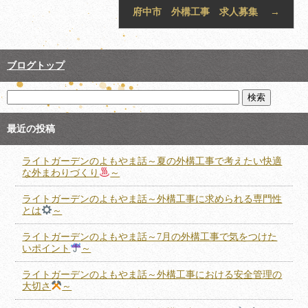
府中市 外構工事 求人募集
→
ブログトップ
最近の投稿
ライトガーデンのよもやま話～夏の外構工事で考えたい快適
な外まわりづくり
～
ライトガーデンのよもやま話～外構工事に求められる専門性
とは
～
ライトガーデンのよもやま話～7月の外構工事で気をつけた
いポイント
～
ライトガーデンのよもやま話～外構工事における安全管理の
大切さ
～